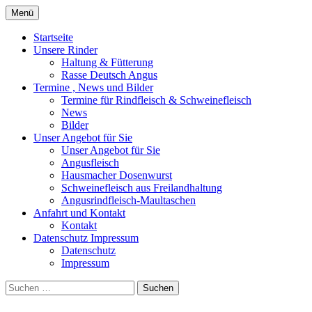
Zum
Menü
Inhalt
aus naturnaher Haltung, direkt vom Erze
Angusfleisch Grundler
springen
Startseite
Unsere Rinder
Haltung & Fütterung
Rasse Deutsch Angus
Termine , News und Bilder
Termine für Rindfleisch & Schweinefleisch
News
Bilder
Unser Angebot für Sie
Unser Angebot für Sie
Angusfleisch
Hausmacher Dosenwurst
Schweinefleisch aus Freilandhaltung
Angusrindfleisch-Maultaschen
Anfahrt und Kontakt
Kontakt
Datenschutz Impressum
Datenschutz
Impressum
Suchen
nach: