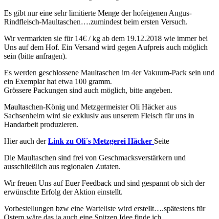
Es gibt nur eine sehr limitierte Menge der hofeigenen Angus-
Rindfleisch-Maultaschen….zumindest beim ersten Versuch.
Wir vermarkten sie für 14€ / kg ab dem 19.12.2018 wie immer bei
Uns auf dem Hof. Ein Versand wird gegen Aufpreis auch möglich
sein (bitte anfragen).
Es werden geschlossene Maultaschen im 4er Vakuum-Pack sein und
ein Exemplar hat etwa 100 gramm.
Grössere Packungen sind auch möglich, bitte angeben.
Maultaschen-König und Metzgermeister Oli Häcker aus
Sachsenheim wird sie exklusiv aus unserem Fleisch für uns in
Handarbeit produzieren.
Hier auch der
Link zu Oli´s Metzgerei Häcker
Seite
Die Maultaschen sind frei von Geschmacksverstärkern und
ausschließlich aus regionalen Zutaten.
Wir freuen Uns auf Euer Feedback und sind gespannt ob sich der
erwünschte Erfolg der Aktion einstellt.
Vorbestellungen bzw eine Warteliste wird erstellt….spätestens für
Ostern wäre das ja auch eine Spitzen Idee finde ich.