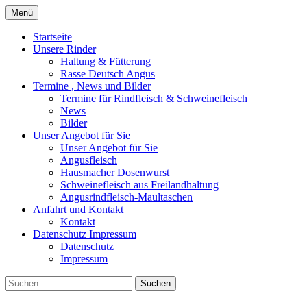
Zum
Menü
Inhalt
aus naturnaher Haltung, direkt vom Erze
Angusfleisch Grundler
springen
Startseite
Unsere Rinder
Haltung & Fütterung
Rasse Deutsch Angus
Termine , News und Bilder
Termine für Rindfleisch & Schweinefleisch
News
Bilder
Unser Angebot für Sie
Unser Angebot für Sie
Angusfleisch
Hausmacher Dosenwurst
Schweinefleisch aus Freilandhaltung
Angusrindfleisch-Maultaschen
Anfahrt und Kontakt
Kontakt
Datenschutz Impressum
Datenschutz
Impressum
Suchen
nach: