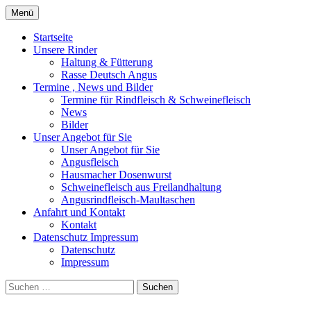
Zum
Menü
Inhalt
aus naturnaher Haltung, direkt vom Erze
Angusfleisch Grundler
springen
Startseite
Unsere Rinder
Haltung & Fütterung
Rasse Deutsch Angus
Termine , News und Bilder
Termine für Rindfleisch & Schweinefleisch
News
Bilder
Unser Angebot für Sie
Unser Angebot für Sie
Angusfleisch
Hausmacher Dosenwurst
Schweinefleisch aus Freilandhaltung
Angusrindfleisch-Maultaschen
Anfahrt und Kontakt
Kontakt
Datenschutz Impressum
Datenschutz
Impressum
Suchen
nach: